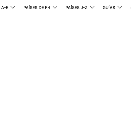
 A-E
PAÍSES DE F-I
PAÍSES J-Z
GUÍAS