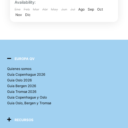
Availability:
guía profesional, conocerás la historia...
Ene
Feb
Mar
Abr
May
Jun
Jul
Ago
Sep
Oct
Dublín
Nov
Dic
EUROPA QV
Quienes somos
Guía Copenhague 2026
Guia Oslo 2026
Guia Bergen 2026
Guia Tromsø 2026
Guia Copenhague y Oslo
Guia Oslo, Bergen y Tromsø
RECURSOS