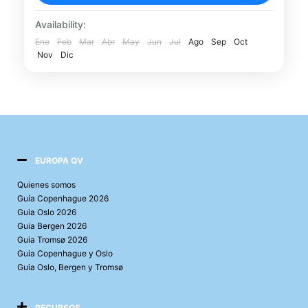
emblemáticos de la capital escocesa con
este tour por Calton Hill, el Parlamento de
Availability:
Escocia y el Palacio de...
Ene
Feb
Mar
Abr
May
Jun
Jul
Ago
Sep
Oct
Edimburgo
Nov
Dic
EUROPA QV
Quienes somos
Guía Copenhague 2026
Guia Oslo 2026
Guia Bergen 2026
Guia Tromsø 2026
Guia Copenhague y Oslo
Guia Oslo, Bergen y Tromsø
RECURSOS