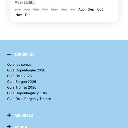
Availability:
Acompañado por un guía profesional,...
Ene
Feb
Mar
Abr
May
Jun
Jul
Ago
Sep
Oct
Cambridge
,
Inglaterra
Nov
Dic
EUROPA QV
Quienes somos
Guía Copenhague 2026
Guia Oslo 2026
Guia Bergen 2026
Guia Tromsø 2026
Guia Copenhague y Oslo
Guia Oslo, Bergen y Tromsø
RECURSOS
AYUDA