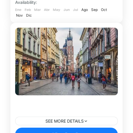
Availability:
Acompañado por un guía profesional,...
Ene
Feb
Mar
Abr
May
Jun
Jul
Ago
Sep
Oct
Cracovia
Nov
Dic
Experiencia Gastronómica en
Cracovia
SEE MORE DETAILS
Descubre los sabores más auténticos de