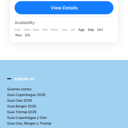
Descubre una de las tradiciones más
View Details
populares de Polonia con esta cata de
vodkas en Cracovia. Acompañado por un
Availability:
guía especializado, conocerás la historia,
Ene
Feb
Mar
Abr
May
Jun
Jul
Ago
Sep
Oct
Cracovia
Nov
elaboración...
Dic
EUROPA QV
Quienes somos
Guía Copenhague 2026
Guia Oslo 2026
Guia Bergen 2026
Guia Tromsø 2026
Guia Copenhague y Oslo
Guia Oslo, Bergen y Tromsø