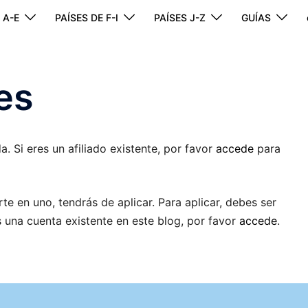
 A-E
PAÍSES DE F-I
PAÍSES J-Z
GUÍAS
tes
a. Si eres un afiliado existente, por favor
accede
para
rte en uno, tendrás de aplicar. Para aplicar, debes ser
es una cuenta existente en este blog, por favor
accede
.