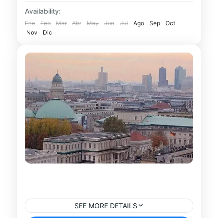
recorrido cultural desde Berlín. Durante
Availability:
este tour conoceremos uno de los lugares
Ene
Feb
Mar
Abr
May
Jun
Jul
Ago
Sep
Oct
Berlín
Nov
históricos...
Dic
Tour Barrio Judío y Tercer Reich en
Berlín
SEE MORE DETAILS