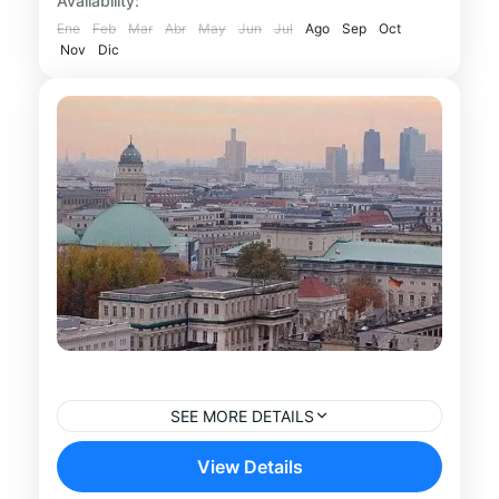
Availability:
historia y cultura contemporánea. Durante
Ene
Feb
Mar
Abr
May
Jun
Jul
Ago
Sep
Oct
Berlín
Nov
este...
Dic
Tour Sachsenhausen desde Berlín
SEE MORE DETAILS
Descubre la historia del Memorial y Museo
View Details
de Sachsenhausen en un impactante