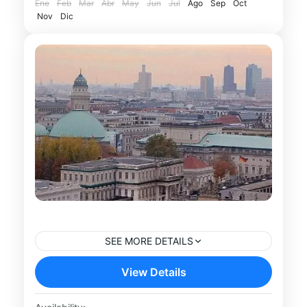
Ene
Feb
Mar
Abr
May
Jun
Jul
Ago
Sep
Oct
Berlín
Nov
lugares...
Dic
Tour Berlín Alternativo
SEE MORE DETAILS
Descubre el lado más alternativo y
View Details
auténtico de Berlín en un fascinante
recorrido a pie lleno de arte urbano,