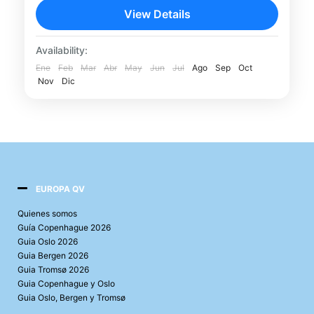
Descubre la historia más impactante de
View Details
Berlín en un fascinante recorrido a pie por
el Barrio Judío y los lugares relacionados
Availability:
con el Tercer Reich....
Ene
Feb
Mar
Abr
May
Jun
Jul
Ago
Sep
Oct
Berlín
Nov
Dic
EUROPA QV
Quienes somos
Guía Copenhague 2026
Guia Oslo 2026
Guia Bergen 2026
Guia Tromsø 2026
Guia Copenhague y Oslo
Guia Oslo, Bergen y Tromsø