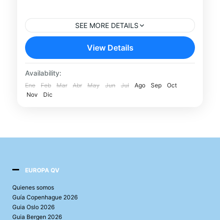
Judío de Praga
SEE MORE DETAILS
Descubre dos de las zonas más
View Details
emblemáticas de la capital checa con este
tour por la Ciudad Vieja y el Barrio Judío
Availability:
de Praga. Acompañado...
Ene
Feb
Mar
Abr
May
Jun
Jul
Ago
Sep
Oct
Praga
Nov
Dic
EUROPA QV
Quienes somos
Guía Copenhague 2026
Guia Oslo 2026
Guia Bergen 2026