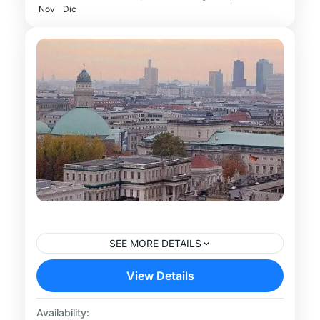
Berlín
Nov
lugares...
Dic
Tour Sachsenhausen desde Berlín
SEE MORE DETAILS
Descubre la historia del Memorial y Museo
View Details
de Sachsenhausen en un impactante
recorrido cultural desde Berlín. Durante
Availability: