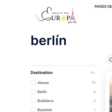
PAÍSES DE
berlín
Filter By
Destination
Atenas
19
Berlín
4
Bratislava
2
Bucarest
1