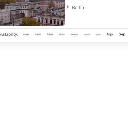
impactante recorrido cultur
Berlín
desde Berlín. Durante este 
conoceremos uno de los lu
históricos...
vailability:
Ene
Feb
Mar
Abr
May
Jun
Jul
Ago
Sep