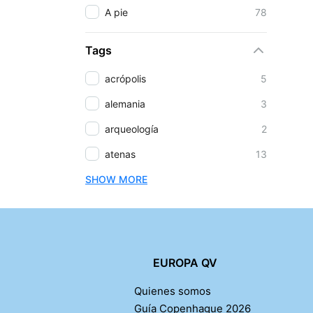
A pie
78
Tags
acrópolis
5
alemania
3
arqueología
2
atenas
13
SHOW MORE
EUROPA QV
Quienes somos
Guía Copenhague 2026