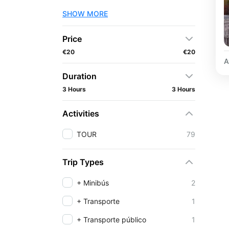
SHOW MORE
Price
€20
€20
A
Duration
3 Hours
3 Hours
Activities
TOUR
79
Trip Types
+ Minibús
2
+ Transporte
1
+ Transporte público
1