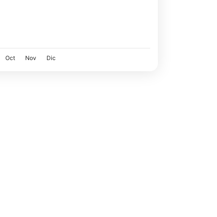
al
tour
gares
Oct
Nov
Dic