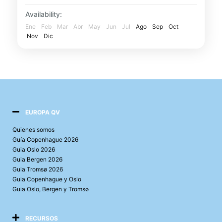
conservadas de Alemania con este tour
Availability:
medieval privado por Núremberg.
Ene
Feb
Mar
Abr
May
Jun
Jul
Ago
Sep
Oct
Númberg
Nov
Acompañado por...
Dic
EUROPA QV
Quienes somos
Guía Copenhague 2026
Guia Oslo 2026
Guia Bergen 2026
Guia Tromsø 2026
Guia Copenhague y Oslo
Guia Oslo, Bergen y Tromsø
RECURSOS