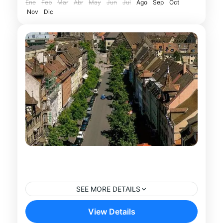
Ene
Feb
Mar
Abr
May
Jun
Jul
Ago
Sep
Oct
Númberg
Nov
adaptada a...
Dic
Tour Medieval Privado por
Núremberg
SEE MORE DETAILS
Descubre la historia y el encanto de una de
View Details
las ciudades medievales mejor